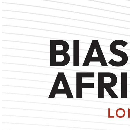
Conception du logo & mini charte graphique
0
2
Création de l’affiche principale & spot vidéo
0
3
Couverture photo et vidéo de l’événement
FEST’IMMO & SOLARDAYZ
En savoir plus
0
1