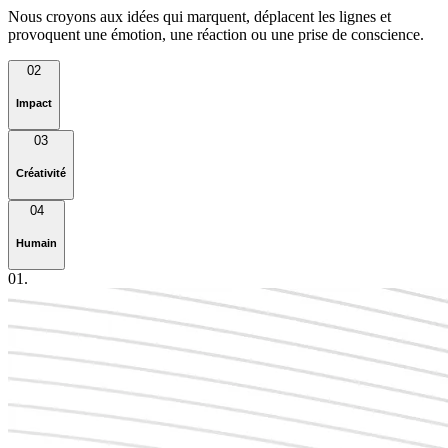
Nous croyons aux idées qui marquent, déplacent les lignes et
provoquent une émotion, une réaction ou une prise de conscience.
02
Impact
03
Créativité
04
Humain
0
2
.
Branding & Production • Togo
Salon de l’Immobilier et de l’Énergie
2026
En savoir plus
0
1