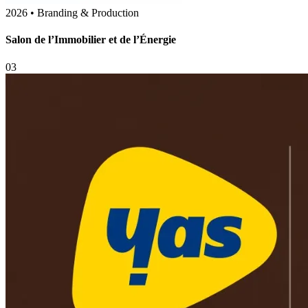
IBDA
Signature
Les idées passent.
Les expériences vécues
restent.
CO-CRÉATION ET DIRECTION DE PRESTIGE
Dessinons
votre vision
singulière.
CONCEVOIR DES POINTS DE CONTACT
SPECTACULAIRES COMPLÉTÉS PAR L’EXCELLENCE ET
L’INTELLIGENCE DU STUDIO.
hello@ibdastudio.com